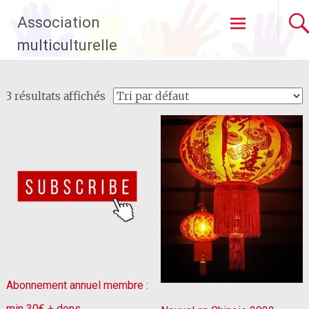
Aller
Association
au
contenu
multiculturelle
principal
3 résultats affichés
Abonnement annuel membre :
min 30€ + dons