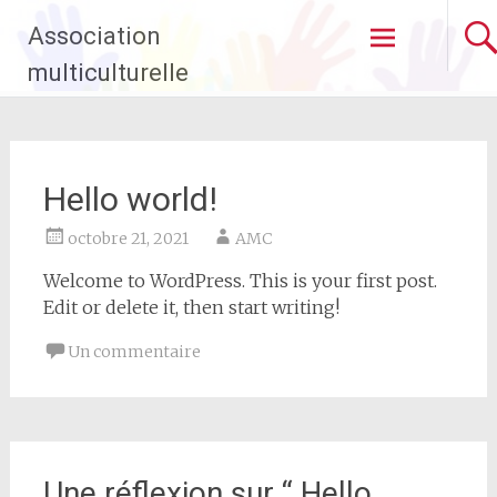
Aller
Association
au
contenu
multiculturelle
principal
Hello world!
octobre 21, 2021
AMC
Welcome to WordPress. This is your first post.
Edit or delete it, then start writing!
Un commentaire
Une réflexion sur “
Hello